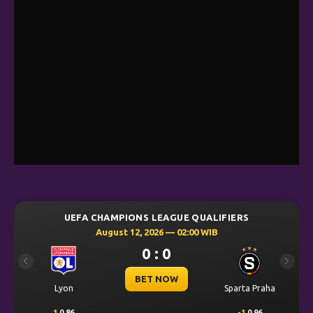
S LEAGUE QUALIFIERS
UEFA CHAMPIONS LEA
 2026 — 02:00 WIB
August 12, 2026 
0 : 0
0 : 
Previous
Next
ET NOW
BET N
Sparta Praha
SK Sturm Graz
-1
0.96
-0.5
0.95