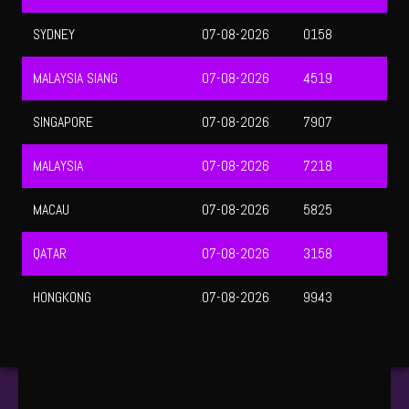
SYDNEY
07-08-2026
0158
MALAYSIA SIANG
07-08-2026
4519
SINGAPORE
07-08-2026
7907
MALAYSIA
07-08-2026
7218
MACAU
07-08-2026
5825
QATAR
07-08-2026
3158
HONGKONG
07-08-2026
9943