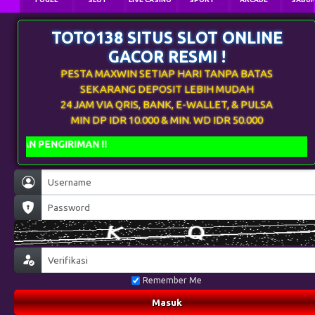
TOTO138 SITUS SLOT ONLINE
GACOR RESMI !
PESTA MAXWIN SETIAP HARI TANPA BATAS
SEKARANG DEPOSIT LEBIH MUDAH
24 JAM VIA QRIS, BANK, E-WALLET, & PULSA
MIN DP IDR 10.000 & MIN. WD IDR 50.000
AN PENGIRIMAN !!
Remember Me
Masuk