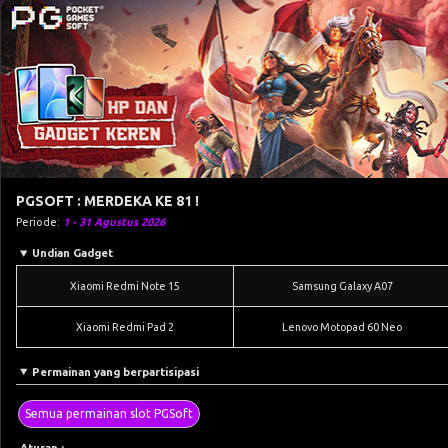
PGSOFT : MERDEKA KE 81 !
Periode:
1 - 31 Agustus 2026
Undian Gadget
Xiaomi Redmi Note 15
Samsung Galaxy A07
Xiaomi Redmi Pad 2
Lenovo Motopad 60 Neo
Permainan yang berpartisipasi
Semua permainan slot PGSoft
Aturan :
Cukup lakukan 100x spin nominal berapa pun.
Pemain akan otomatis ikut serta dalam event.
Poin turnamen dan papan peringkat bisa dicek pada simbol
Piala
di dalam pe
Syarat & Ketentuan
Detai