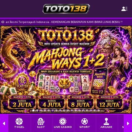
man Resmi Terpercaya di Indonesia - KEMENANGAN BERAPAPUN KAMI BAYAR LUNAS BOSKU !!
TOGEL
SLOT
LIVE CASINO
SPORT
ARCADE
SABU